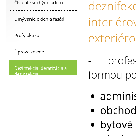
deznifek
Čistenie suchým ľadom
interiéro
Umývanie okien a fasád
exteriéro
Profylaktika
Úprava zelene
- profesi
Dezinfekcia, deratizácia a
formou po
dezinsekcia
admini
obchodn
bytové