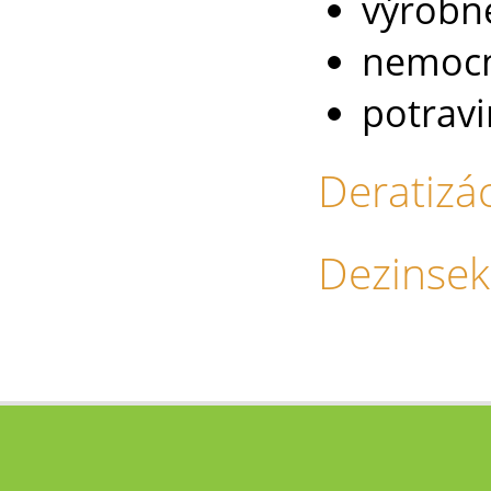
výrobné
nemocn
potrav
Deratizá
Dezinsek