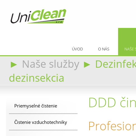
ÚVOD
O NÁS
NAŠE 
►
Naše služby
►
Dezinfek
dezinsekcia
DDD či
Priemyselné čistenie
Profesio
Čistenie vzduchotechniky