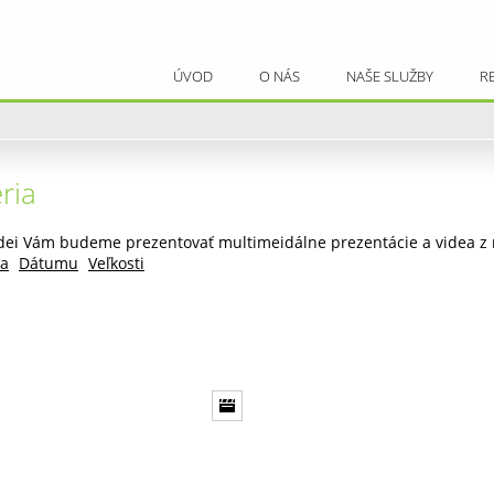
ÚVOD
O NÁS
NAŠE SLUŽBY
R
ria
videi Vám budeme prezentovať multimeidálne prezentácie a videa z 
a
Dátumu
Veľkosti